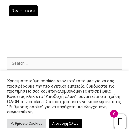
Read more
Search
for:
Χρησιμοποιούμε cookies στον ιστότοπό μας για να σας
προσφέρουμε την πιο σχετική εμπειρία, θυμόμαστε τις
προτιμήσεις σας και επαναλαμβανόμενες επισκέψεις.
Archives
Κάνοντας κλικ στο "Αποδοχή όλων", συναινείτε στη χρήση
ΟΛΩΝ των cookies. Ωστόσο, μπορείτε να επισκεφτείτε τις
"Ρυθμίσεις cookie" για να παρέχετε μια ελεγχόμενη
συγκατάθεση.
0
Ρυθμίσεις Cookies
Αποδοχή Όλων
© 2026 Keysiamo.gr
• Built with
GeneratePress