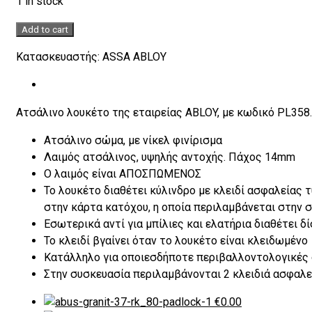
1 in stock
ABLOY
Add to cart
PL358
Κατασκευαστής:
ASSA ABLOY
Λουκέτο
ατσάλινο,
με
κλειδί
Ατσάλινο λουκέτο της εταιρείας ABLOY, με κωδικό PL358.
ασφαλείας
Ατσάλινο σώμα, με νίκελ φινίρισμα
quantity
Λαιμός ατσάλινος, υψηλής αντοχής. Πάχος 14mm
Ο λαιμός είναι ΑΠΟΣΠΩΜΕΝΟΣ
Το λουκέτο διαθέτει κύλινδρο με κλειδί ασφαλείας 
στην κάρτα κατόχου, η οποία περιλαμβάνεται στην 
Εσωτερικά αντί για μπίλιες και ελατήρια διαθέτει δ
Το κλειδί βγαίνει όταν το λουκέτο είναι κλειδωμένο
Κατάλληλο για οποιεσδήποτε περιβαλλοντολογικές συ
Στην συσκευασία περιλαμβάνονται 2 κλειδιά ασφαλε
€
0.00