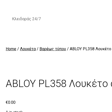
Skip
to
content
Κλειδαράς 24/7
Home
/
Λουκέτα
/
Βαρέως τύπου
/ ABLOY PL358 Λουκέτο 
ABLOY PL358 Λουκέτο α
€
0.00