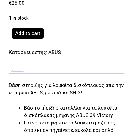
€
25.00
1 in stock
ABUS
Add to cart
SH-
39
Κατασκευαστής:
ABUS
Βάση
στήριξης
λουκέτου
δισκόπλακας
quantity
Βάση στήριξης για λουκέτα δισκόπλακας από την
εταιρεία ABUS, με κωδικό SH-39.
Bάση στήριξης κατάλλλη για τα λουκέτα
δισκόπλακας μηχανής ABUS 39 Victory
Για να μεταφέρετε το λουκέτο μαζί σας
όπου κι αν πηγαίνετε, εύκολα και απλά