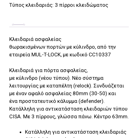
Τύπος κλειδαριάς:
3 πίρροι κλειδώματος
κυλίνδρου,
για
αντικατάσταση
CISA
quantity
Κλειδαριά ασφαλείας
θωρακισμένων πορτών με κύλινδρο, από την
εταιρεία MUL-T-LOCK, με κωδικό CC10337
Κλειδαριά για πόρτα ασφαλείας,
με κύλινδρο (νέου τύπου). Νέο σύστημα
λειτουργίας με καταπέλτη (relock). Συνδυάζεται
με έναν αφαλό ασφαλείας 80mm (30-50) και
ένα προστατευτικό κάλυμμα (defender).
Κατάλληλη για αντικατάσταση κλειδαριών τύπου
CISA. Με 3 πίρρους, γλώσσα πάνω. Κέντρο 63mm.
Κατάλληλη για αντικατάσταση κλειδαριάς