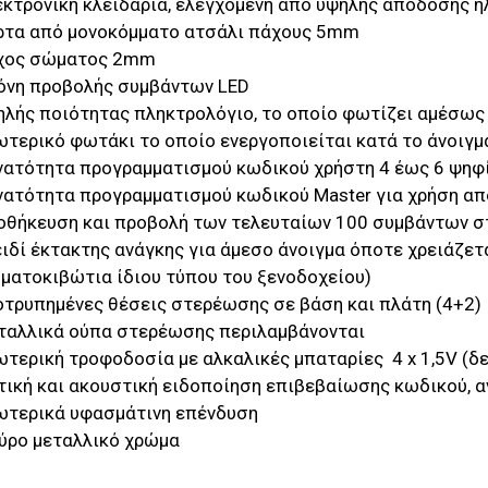
κτρονική κλειδαριά, ελεγχόμενη από υψηλής απόδοσης 
ρτα από μονοκόμματο ατσάλι πάχους 5mm
χος σώματος 2mm
όνη προβολής συμβάντων LED
ηλής ποιότητας πληκτρολόγιο, το οποίο φωτίζει αμέσως
τερικό φωτάκι το οποίο ενεργοποιείται κατά το άνοιγμ
νατότητα προγραμματισμού κωδικού χρήστη 4 έως 6 ψηφ
ατότητα προγραμματισμού κωδικού Master για χρήση από
θήκευση και προβολή των τελευταίων 100 συμβάντων στη
ιδί έκτακτης ανάγκης για άμεσο άνοιγμα όποτε χρειάζετα
ματοκιβώτια ίδιου τύπου του ξενοδοχείου)
τρυπημένες θέσεις στερέωσης σε βάση και πλάτη (4+2)
ταλλικά ούπα στερέωσης περιλαμβάνονται
τερική τροφοδοσία με αλκαλικές μπαταρίες 4 x 1,5V (δ
τική και ακουστική ειδοποίηση επιβεβαίωσης κωδικού, 
ωτερικά υφασμάτινη επένδυση
ύρο μεταλλικό χρώμα