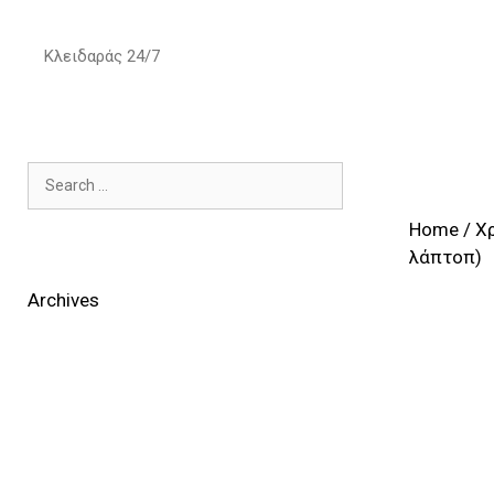
Skip
to
Κλειδαράς 24/7
content
Search
for:
Home
/
Χ
λάπτοπ)
Archives