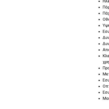
Ηλε
Πό
Πά
Οθ
Υψ
Εσω
Δυ
Δυν
Απο
Κλε
χρη
Προ
Με
Εσω
Οπ
Εσ
Μα