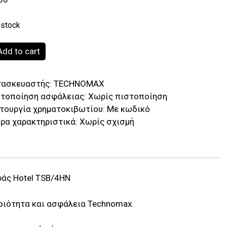
 stock
echnomax
Add to cart
tel
SB
τασκευαστής:
TECHNOMAX
ρηματοκιβώτιο
στοποίηση ασφάλειας:
Χωρίς πιστοποίηση
ιδαπέδιο,
τουργία χρηματοκιβωτίου:
Με κωδικό
ε
ρα χαρακτηριστικά:
Χωρίς σχισμή
εκτρονικό
ωδικό
ια
άπτοπ)
antity
ράς Hotel TSB/4HN
Ποιότητα και ασφάλεια Technomax.