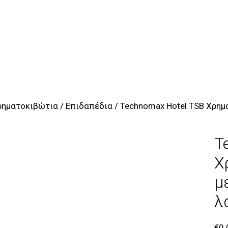
ρηματοκιβώτια
/
Επιδαπέδια
/ Technomax Hotel TSB Χρημ
T
Χ
μ
λ
€
0.