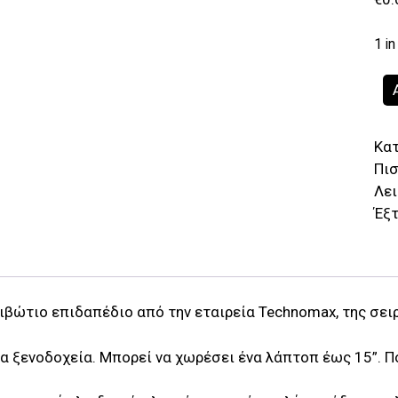
1 in
T
Ho
T
Κα
Χ
Πι
επ
Λει
μ
Έξτ
ηλ
κ
(γ
λ
qu
βώτιο επιδαπέδιο από την εταιρεία Technomax, της σει
ια ξενοδοχεία. Μπορεί να χωρέσει ένα λάπτοπ έως 15”. 