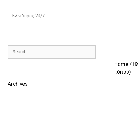
Skip
to
Κλειδαράς 24/7
content
Search
for:
Home
/
H
τύπου)
Archives