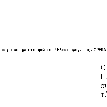
λεκτρ. συστήματα ασφαλείας
/
Ηλεκτρομαγνήτες
/ OPERA
O
Η
σ
τ