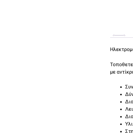
Hλεκτρομ
Τοποθετεί
με αντίκρ
Συν
Δύ
Δια
Λε
Δια
Υλι
Στη