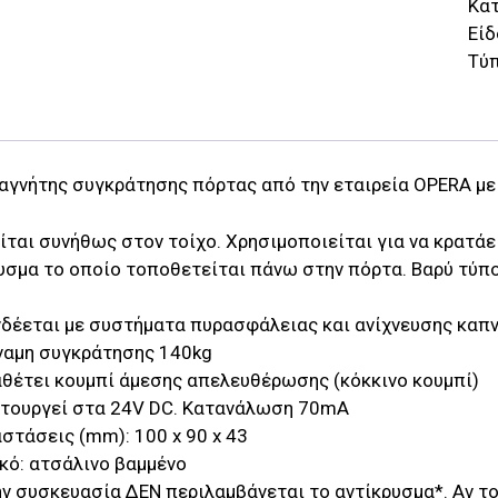
Κα
Είδ
Τύπ
αγνήτης συγκράτησης πόρτας από την εταιρεία OPERA με
ται συνήθως στον τοίχο. Χρησιμοποιείται για να κρατάε
υσμα το οποίο τοποθετείται πάνω στην πόρτα. Βαρύ τύπο
δέεται με συστήματα πυρασφάλειας και ανίχνευσης καπ
ναμη συγκράτησης 140kg
θέτει κουμπί άμεσης απελευθέρωσης (κόκκινο κουμπί)
ιτουργεί στα 24V DC. Κατανάλωση 70mA
στάσεις (mm): 100 x 90 x 43
κό: ατσάλινο βαμμένο
ν συσκευασία ΔΕΝ περιλαμβάνεται το αντίκρυσμα*. Αν το